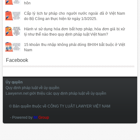
hôn
Cấp lý lịch tư pháp cho người nước ngoài đã ở Việt Nam
do Bộ Công an thực hiện từ ngày 1/3/2025.
Hành vi sử dụng hóa đơn bất hợp pháp, hóa đơn giả bị xử
lý như thế nào theo quy định pháp luật Việt Nam?
15 khoản thu nhập không phải đóng BHXH bắt buộc ở Việt
Nam
Facebook
Ủy quyền
Quy định pháp luật về ủy quyền
Lawyervn.net giới thiệu các quy định pháp luật về ủy quyền
© Bản quyền thuộc về CÔNG TY LUẬT LAWYER VIỆT NAM
- Powered by
IM
Group