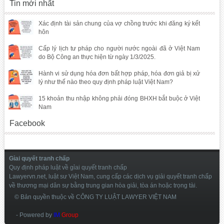
Tin mới nhất
Xác định tài sản chung của vợ chồng trước khi đăng ký kết
hôn
Cấp lý lịch tư pháp cho người nước ngoài đã ở Việt Nam
do Bộ Công an thực hiện từ ngày 1/3/2025.
Hành vi sử dụng hóa đơn bất hợp pháp, hóa đơn giả bị xử
lý như thế nào theo quy định pháp luật Việt Nam?
15 khoản thu nhập không phải đóng BHXH bắt buộc ở Việt
Nam
Facebook
Gỉai quyết tranh chấp
Quy định pháp luật về gỉai quyết tranh chấp
Lawyervn.net, luật sư Việt Nam, cung cấp các dịch vụ giải quyết tranh chấp
về thương mại dân sự bằng trung gian hòa giải, tòa án hoặc trọng tài.
© Bản quyền thuộc về CÔNG TY LUẬT LAWYER VIỆT NAM
- Powered by
IM
Group