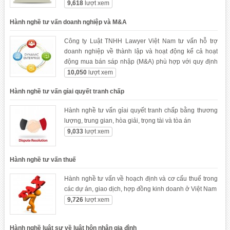
kinh doanh
9,618
lượt xem
Hành nghề tư vấn doanh nghiệp và M&A
Công ty Luật TNHH Lawyer Việt Nam tư vấn hỗ trợ
doanh nghiệp về thành lập và hoạt động kể cả hoạt
động mua bán sáp nhập (M&A) phù hợp với quy định
pháp luật Việt Nam
10,050
lượt xem
Hành nghề tư vấn gỉai quyết tranh chấp
Hành nghề tư vấn gỉai quyết tranh chấp bằng thương
lượng, trung gian, hòa giải, trọng tài và tòa án
9,033
lượt xem
Hành nghề tư vấn thuế
Hành nghề tư vấn về hoạch định và cơ cấu thuế trong
các dự án, giao dịch, hợp đồng kinh doanh ở Việt Nam
9,726
lượt xem
Hành nghề luật sư về luật hôn nhân gia đình