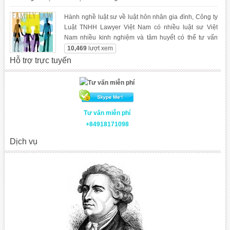
Hành nghề luật sư về luật hôn nhân gia đình, Công ty
Luật TNHH Lawyer Việt Nam có nhiều luật sư Việt
Nam nhiều kinh nghiệm và tâm huyết có thể tư vấn
pháp luật, giải quyết tranh chấp và các dịch vụ pháp lý
10,469
lượt xem
khác về luật hôn nhân gia gia đình.
Hỗ trợ trực tuyến
Tư vấn miễn phí
+84918171098
Dịch vụ