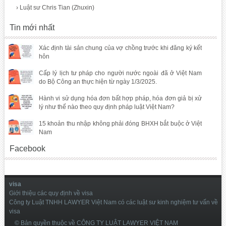
›
Luật sư Chris Tian (Zhuxin)
Tin mới nhất
Xác định tài sản chung của vợ chồng trước khi đăng ký kết
hôn
Cấp lý lịch tư pháp cho người nước ngoài đã ở Việt Nam
do Bộ Công an thực hiện từ ngày 1/3/2025.
Hành vi sử dụng hóa đơn bất hợp pháp, hóa đơn giả bị xử
lý như thế nào theo quy định pháp luật Việt Nam?
15 khoản thu nhập không phải đóng BHXH bắt buộc ở Việt
Nam
Facebook
visa
Giới thiệu các quy định về visa
Công ty Luật TNHH LAWYER Việt Nam có các luật sư kinh nghiệm tư vấn về
visa
© Bản quyền thuộc về CÔNG TY LUẬT LAWYER VIỆT NAM