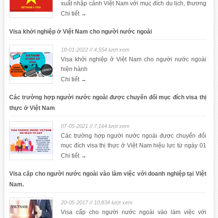
xuất nhập cảnh Việt Nam với mục đích du lịch, thương
mại, đầu tư, lao động, kết hôn
Chi tiết →
Visa khởi nghiệp ở Việt Nam cho người nước ngoài
18-01-2022 // 4,554 lượt xem
Visa khởi nghiệp ở Việt Nam cho người nước ngoài
hiện hành
Chi tiết →
Các trường hợp người nước ngoài được chuyển đổi mục đích visa thị
thực ở Việt Nam
07-05-2021 // 7,164 lượt xem
Các trường hợp người nước ngoài được chuyển đổi
mục đích visa thị thực ở Việt Nam hiệu lực từ ngày 01
tháng 7 năm 2020
Chi tiết →
Visa cấp cho người nước ngoài vào làm việc với doanh nghiệp tại Việt
Nam.
20-05-2017 // 10,834 lượt xem
Visa cấp cho người nước ngoài vào làm việc với