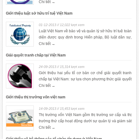
Chi tiết →
Giới thiệu luật sở hữu trí tuệ Việt Nam
01-12-2013 // 12,022 lượt xem
Luật Việt Nam về bảo vệ và quản lý sở hữu trí tuệ toàn
diện được quy định trong Hiến pháp, Bộ luật dân sự,
Luật Thương mại, Luật sở hữu trí tuệ của Việt Nam và
Chi tiết →
Luật quốc tế.
Giải quyết tranh chấp tại Việt Nam
24-09-2013 // 15,314 lượt xem
Giới thiệu hai yếu tố cơ bản cơ chế giải quyết tranh
chấp tại Việt Nam: sự lựa chọn phương thức giải quyết
tranh chấp và luật điều chỉnh.
Chi tiết →
Giới thiệu thị trường vốn việt nam
14-09-2013 // 15,453 lượt xem
Thị trường vốn Việt Nam gồm thị trường sơ cấp và thị
trường thứ cấp hoạt động dưới sự quản lý và giám sát
của Ủy ban Chứng khoán Nhà nước.
Chi tiết →