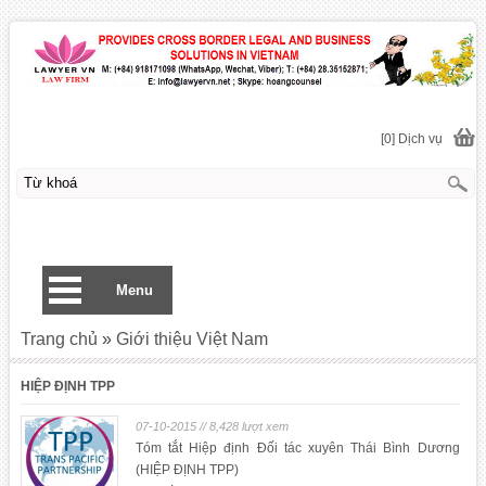
[0] Dịch vụ
Menu
Trang chủ
»
Giới thiệu Việt Nam
HIỆP ĐỊNH TPP
07-10-2015 // 8,428 lượt xem
Tóm tắt Hiệp định Đối tác xuyên Thái Bình Dương
(HIỆP ĐỊNH TPP)