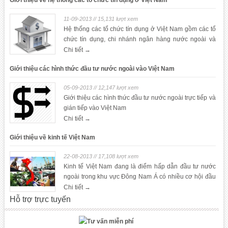
Giới thiệu về hệ thống các tổ chức tín dụng ở Việt Nam
11-09-2013 // 15,131 lượt xem
Hệ thống các tổ chức tín dụng ở Việt Nam gồm các tổ
chức tín dụng, chi nhánh ngân hàng nước ngoài và
văn phòng đại diện của các tổ chức tín dụng nước
Chi tiết →
ngoài ở Việt Nam
Giới thiệu các hình thức đầu tư nước ngoài vào Việt Nam
05-09-2013 // 12,147 lượt xem
Giới thiệu các hình thức đầu tư nước ngoài trực tiếp và
gián tiếp vào Việt Nam
Chi tiết →
Giới thiệu về kinh tế Việt Nam
22-08-2013 // 17,108 lượt xem
Kinh tế Việt Nam đang là điểm hấp dẫn đầu tư nước
ngoài trong khu vực Đông Nam Á có nhiều cơ hội đầu
tư, tuy nhiền cũng có những thách thức
Chi tiết →
Hỗ trợ trực tuyến