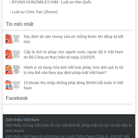
›
BYUNG HUN(SMILEY) KIM - Luật sư Hàn Quốc
›
Luật sư Chris Tian (Zhuxin)
Tin mới nhất
Xác định tài sản chung của vợ chồng trước khi đăng ký kết
hôn
Cấp lý lịch tư pháp cho người nước ngoài đã ở Việt Nam
do Bộ Công an thực hiện từ ngày 1/3/2025.
Hành vi sử dụng hóa đơn bất hợp pháp, hóa đơn giả bị xử
lý như thế nào theo quy định pháp luật Việt Nam?
15 khoản thu nhập không phải đóng BHXH bắt buộc ở Việt
Nam
Facebook
Giới thiệu Việt Nam
Giới thiệu chung Việt nam về các mặt kinh tế, pháp luật và các cơ hội đầu tư
kinh doanh
Giới thiệu Việt Nam là một trong các nước Đông Nam Châu Á. Kinh tế Việt