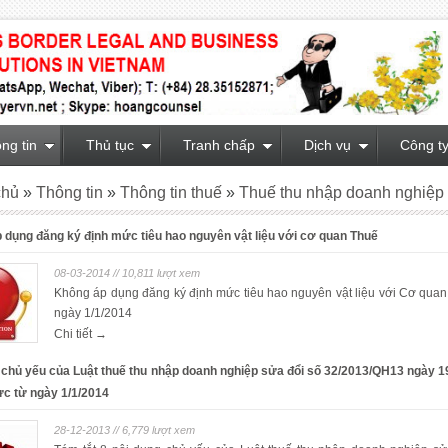
ng tin
Thủ tục
Tranh chấp
Dịch vụ
Công t
chủ
»
Thông tin
»
Thông tin thuế
»
Thuế thu nhập doanh nghiệp
 dụng đăng ký định mức tiêu hao nguyên vật liệu với cơ quan Thuế
08-03-2014 // 10,811 lượt xem
Không áp dụng đăng ký định mức tiêu hao nguyên vật liệu với Cơ quan
ngày 1/1/2014
Chi tiết →
 chủ yếu của Luật thuế thu nhập doanh nghiệp sửa đổi số 32/2013/QH13 ngày 1
ực từ ngày 1/1/2014
28-12-2013 // 6,779 lượt xem