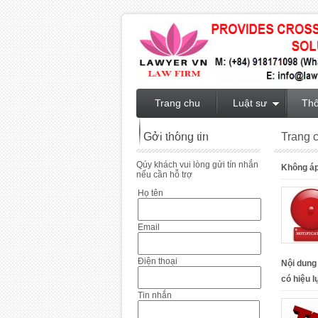
Trang chu
Luật sư
Thô
Giới thiệu Việt Nam
Gởi thông tin
Trang 
Qúy khách vui lòng gửi tín nhắn
Không áp
nếu cần hỗ trợ
Họ tên
Email
Điện thoại
Nội dung
có hiệu l
Tin nhắn