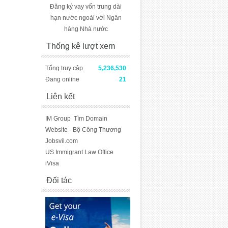
Đăng ký vay vốn trung dài
hạn nước ngoài với Ngân
hàng Nhà nước
Thống kê lượt xem
Tổng truy cập
5,236,530
Đang online
21
Liên kết
IM Group
Tìm Domain
Website - Bộ Công Thương
Jobsvil.com
US Immigrant Law Office
iVisa
Đối tác