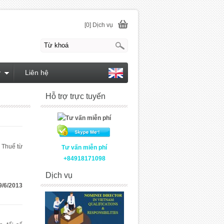
[0] Dịch vụ
y
Liên hệ
Hỗ trợ trực tuyến
 Thuế từ
Tư vấn miễn phí
+84918171098
Dịch vụ
9/6/2013