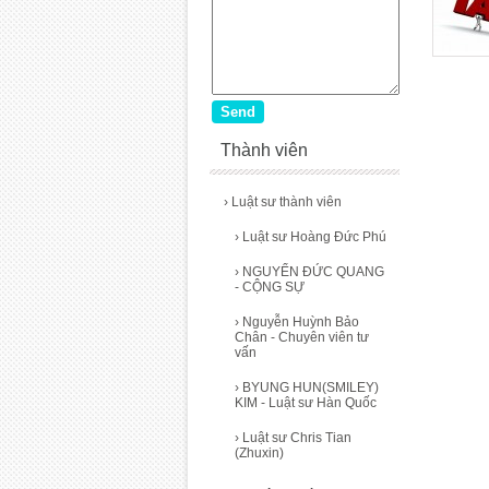
Thành viên
›
Luật sư thành viên
›
Luật sư Hoàng Đức Phú
›
NGUYỂN ĐỨC QUANG
- CỘNG SỰ
›
Nguyễn Huỳnh Bảo
Chân - Chuyên viên tư
vấn
›
BYUNG HUN(SMILEY)
KIM - Luật sư Hàn Quốc
›
Luật sư Chris Tian
(Zhuxin)